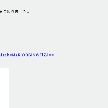
売になりました。
&igsh=MzRlODBiNWFlZA==