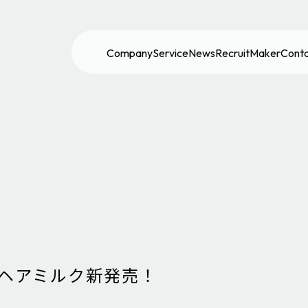
Company
Service
News
Recruit
Maker
Cont
yヘアミルク新発売！